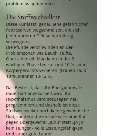
problemlos optimieren.
Die Stoffwechselkur
Diese Kur lässt genau jene gefährlichen
Fettreserven wegschmelzen, die sich
jeder anderen Diät so hartnäckig
verweigern.
Die Pfunde verschwinden an den
Problemzonen wie Bauch, Hüfte,
Oberschenkel. Man kann in der 3
wöchigen Phase bis zu rund 10 % seines
Körpergewichts verlieren. (Frauen ca. 8-
10 %, Männer 10-12 %).
Das Beste ist, dass Ihr Energieumsatz
dauerhaft angekurbelt wird. Ihr
Hypothalamus wird sozusagen neu
programmiert und deshalb ist diese
Stoffwechselkur auch keine gewöhnliche
Diät, sondern die einzige wirksame Kur
gegen Übergewicht. „Juhu“ statt „Jo-Jo“ -
kein Hunger - volle Leistungsfähigkeit
und super gute Laune!