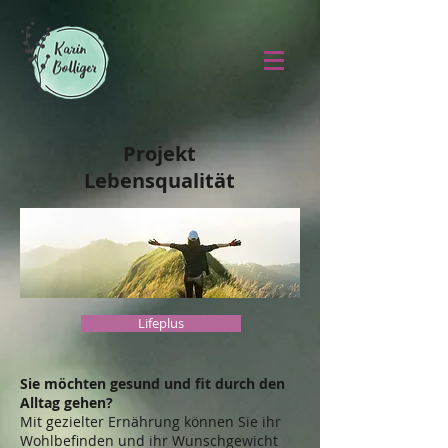
Projekt
Lebensqualität
Lifeplus
Sie möchten gesund und fit durch den
Alltag gehen?
Mit gezielter Ernährung können Sie ihr
Wohlbefinden und ihr Wunschgewicht