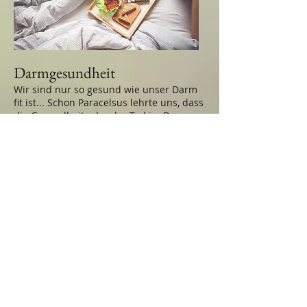
Darmgesundheit
Wir sind nur so gesund wie unser Darm
fit ist... Schon Paracelsus lehrte uns, dass
die Gesundheit oder der Tod im Darm
sitzt...
Unsere moderne Lebensweise kann der
Darmflora schaden. Eine bakterielle
Fehlbesiedlung kann sich auf den
Vitaminhaushalt und die Abwehrkräfte
auswirken und verschiedene
Erkrankungen zur Folge haben.
Ein gesunder Darm mit einer intakten
Bakterienbesiedlung ist also zentrale
Voraussetzung für unsere
Gesundheit. Melden Sie sich gleich bei
einer
Veranstaltung
an.